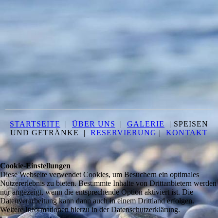
STARTSEITE
|
ÜBER UNS
|
GALERIE
| SPEISEN
UND GETRÄNKE |
RESERVIERUNG
|
KONTAKT
Cookie-Einstellungen
Diese Webseite verwendet Cookies, um Besuchern ein optimales
Nutzererlebnis zu bieten. Bestimmte Inhalte von Drittanbietern werden
nur angezeigt, wenn die entsprechende Option aktiviert ist. Die
Datenverarbeitung kann dann auch in einem Drittland erfolgen.
Weitere Informationen hierzu in der Datenschutzerklärung.