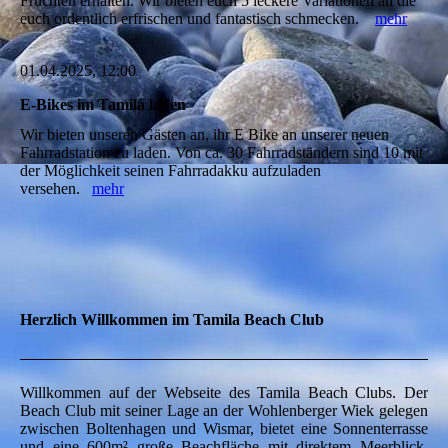
Früchten erhalten. Wir bieten euch 5 leckere Variationen an die
euch ordentlich erfrischen und fantastisch schmecken.
mehr
01.04.2025, 12:00
E-Bikes im Tamila laden
Wir bieten unseren Gästen an, ihr E Bike an unserer neuen
Fahrradstation zu laden. Von ca. 30 Fahrradständern sind 10 mit
der Möglichkeit seinen Fahrradakku aufzuladen
versehen.
mehr
Herzlich Willkommen im Tamila Beach Club
Willkommen auf der Webseite des Tamila Beach Clubs. Der
Beach Club mit seiner Lage an der Wohlenberger Wiek gelegen
zwischen Boltenhagen und Wismar, bietet eine Sonnenterrasse
und eine 600m² große Beachfläche mit direktem Meerblick.