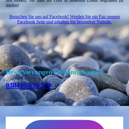
uns freuen, Sie bald als Gast in unserem Lokal begrüßen zu
dürfen!
Besuchen Sie uns auf Facebook! Werden Sie ein Fan unserer
Facebook Seite und erhalten Sie besondere Vorteile.
Reservierungen
telefo
nisch
unter
038428/630 570