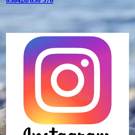
038428/630 570