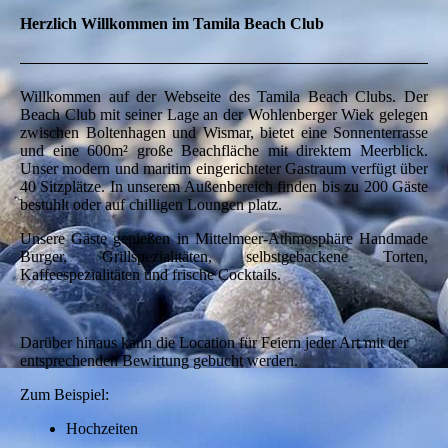
Herzlich Willkommen im Tamila Beach Club
Willkommen auf der Webseite des Tamila Beach Clubs. Der
Beach Club mit seiner Lage an der Wohlenberger Wiek gelegen
zwischen Boltenhagen und Wismar, bietet eine Sonnenterrasse
und eine 600m² große Beachfläche mit direktem Meerblick.
Unser modern und maritim eingerichteter Gastraum verfügt über
40 Sitzplätze. In unserem Außenbereich finden bis zu 200 Gäste
bestuhlt oder auf chilligen Loungen platz.
Unsere Gäste genießen in Mittelmeer-Athmosphäre Handmade
Burger, Grillspezialitäten, selbstgebackene Torten,
Kaffeespezialitäten und frische Cocktails.
Darüber hinaus kann die Location für Feiern jeder Art mit der
entsprechenden Bewirtung gebucht werden.
Zum Beispiel:
Hochzeiten