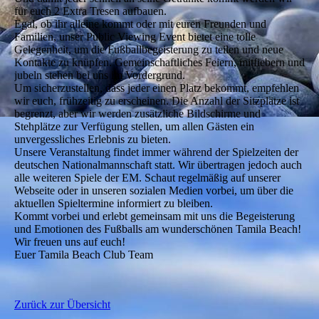
für euch 2 Extra Tresen aufbauen.
Egal, ob ihr alleine kommt oder mit euren Freunden und
Familien, unser Public Viewing Event bietet eine tolle
Gelegenheit, um die Fußballbegeisterung zu teilen und neue
Kontakte zu knüpfen. Gemeinschaftliches Feiern, mitfiebern und
jubeln stehen bei uns im Vordergrund.
Um sicherzustellen, dass jeder einen Platz bekommt, empfehlen
wir euch, frühzeitig zu erscheinen. Die Anzahl der Sitzplätze ist
begrenzt, aber wir werden zusätzliche Bildschirme und
Stehplätze zur Verfügung stellen, um allen Gästen ein
unvergessliches Erlebnis zu bieten.
Unsere Veranstaltung findet immer während der Spielzeiten der
deutschen Nationalmannschaft statt. Wir übertragen jedoch auch
alle weiteren Spiele der EM. Schaut regelmäßig auf unserer
Webseite oder in unseren sozialen Medien vorbei, um über die
aktuellen Spieltermine informiert zu bleiben.
Kommt vorbei und erlebt gemeinsam mit uns die Begeisterung
und Emotionen des Fußballs am wunderschönen Tamila Beach!
Wir freuen uns auf euch!
Euer Tamila Beach Club Team
Zurück zur Übersicht