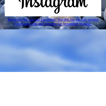
Besuchen Sie uns auf Facebook! Werden Sie ein Fan unserer
Facebook Seite und erhalten Sie besondere Vorteile.
STARTSEITE
|
ÜBER UNS
|
GALERIE
| SPEISEN
UND GETRÄNKE |
RESERVIERUNG
|
KONTAKT