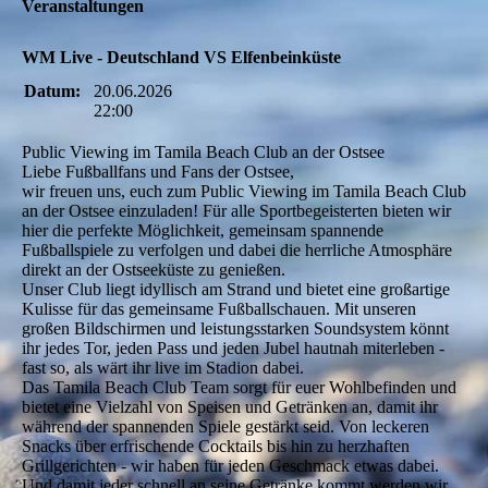
Veranstaltungen
WM Live - Deutschland VS Elfenbeinküste
Datum:
20.06.2026
22:00
Public Viewing im Tamila Beach Club an der Ostsee
Liebe Fußballfans und Fans der Ostsee,
wir freuen uns, euch zum Public Viewing im Tamila Beach Club
an der Ostsee einzuladen! Für alle Sportbegeisterten bieten wir
hier die perfekte Möglichkeit, gemeinsam spannende
Fußballspiele zu verfolgen und dabei die herrliche Atmosphäre
direkt an der Ostseeküste zu genießen.
Unser Club liegt idyllisch am Strand und bietet eine großartige
Kulisse für das gemeinsame Fußballschauen. Mit unseren
großen Bildschirmen und leistungsstarken Soundsystem könnt
ihr jedes Tor, jeden Pass und jeden Jubel hautnah miterleben -
fast so, als wärt ihr live im Stadion dabei.
Das Tamila Beach Club Team sorgt für euer Wohlbefinden und
bietet eine Vielzahl von Speisen und Getränken an, damit ihr
während der spannenden Spiele gestärkt seid. Von leckeren
Snacks über erfrischende Cocktails bis hin zu herzhaften
Grillgerichten - wir haben für jeden Geschmack etwas dabei.
Und damit jeder schnell an seine Getränke kommt werden wir