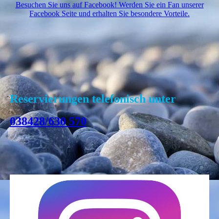
Besuchen Sie uns auf Facebook! Werden Sie ein Fan unserer
Facebook Seite und erhalten Sie besondere Vorteile.
Reservierungen
telefo
nisch
unter
038428/630 570