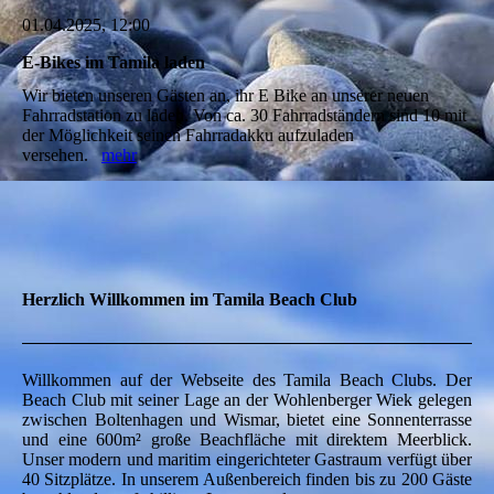
01.04.2025, 12:00
E-Bikes im Tamila laden
Wir bieten unseren Gästen an, ihr E Bike an unserer neuen
Fahrradstation zu laden. Von ca. 30 Fahrradständern sind 10 mit
der Möglichkeit seinen Fahrradakku aufzuladen
versehen.
mehr
Herzlich Willkommen im Tamila Beach Club
Willkommen auf der Webseite des Tamila Beach Clubs. Der
Beach Club mit seiner Lage an der Wohlenberger Wiek gelegen
zwischen Boltenhagen und Wismar, bietet eine Sonnenterrasse
und eine 600m² große Beachfläche mit direktem Meerblick.
Unser modern und maritim eingerichteter Gastraum verfügt über
40 Sitzplätze. In unserem Außenbereich finden bis zu 200 Gäste