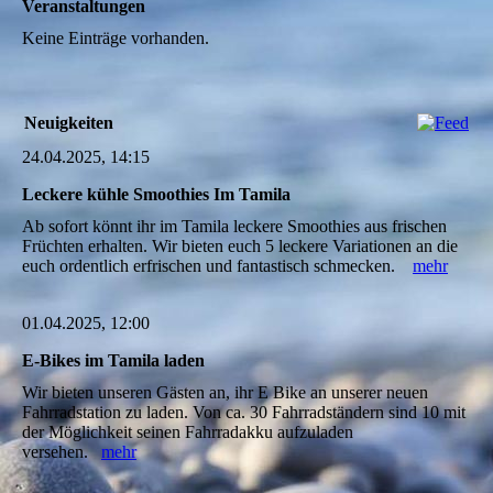
Veranstaltungen
Keine Einträge vorhanden.
Neuigkeiten
24.04.2025, 14:15
Leckere kühle Smoothies Im Tamila
Ab sofort könnt ihr im Tamila leckere Smoothies aus frischen
Früchten erhalten. Wir bieten euch 5 leckere Variationen an die
euch ordentlich erfrischen und fantastisch schmecken.
mehr
01.04.2025, 12:00
E-Bikes im Tamila laden
Wir bieten unseren Gästen an, ihr E Bike an unserer neuen
Fahrradstation zu laden. Von ca. 30 Fahrradständern sind 10 mit
der Möglichkeit seinen Fahrradakku aufzuladen
versehen.
mehr