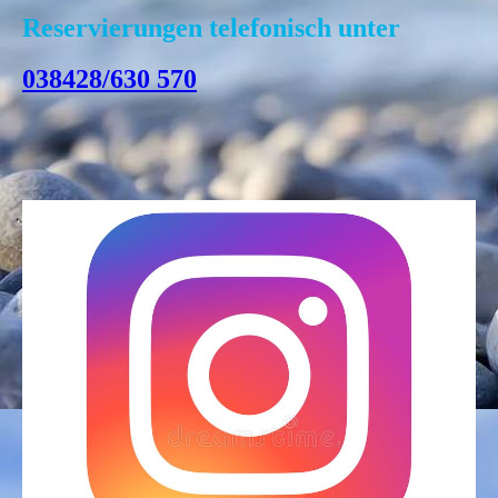
Reservierungen
telefo
nisch
unter
038428/630 570