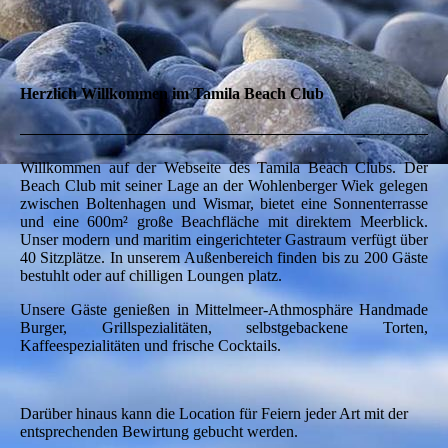
Herzlich Willkommen im Tamila Beach Club
Willkommen auf der Webseite des Tamila Beach Clubs. Der
Beach Club mit seiner Lage an der Wohlenberger Wiek gelegen
zwischen Boltenhagen und Wismar, bietet eine Sonnenterrasse
und eine 600m² große Beachfläche mit direktem Meerblick.
Unser modern und maritim eingerichteter Gastraum verfügt über
40 Sitzplätze. In unserem Außenbereich finden bis zu 200 Gäste
bestuhlt oder auf chilligen Loungen platz.
Unsere Gäste genießen in Mittelmeer-Athmosphäre Handmade
Burger, Grillspezialitäten, selbstgebackene Torten,
Kaffeespezialitäten und frische Cocktails.
Darüber hinaus kann die Location für Feiern jeder Art mit der
entsprechenden Bewirtung gebucht werden.